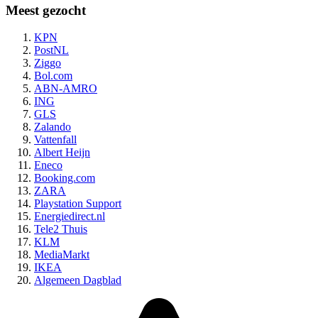
Meest gezocht
KPN
PostNL
Ziggo
Bol.com
ABN-AMRO
ING
GLS
Zalando
Vattenfall
Albert Heijn
Eneco
Booking.com
ZARA
Playstation Support
Energiedirect.nl
Tele2 Thuis
KLM
MediaMarkt
IKEA
Algemeen Dagblad