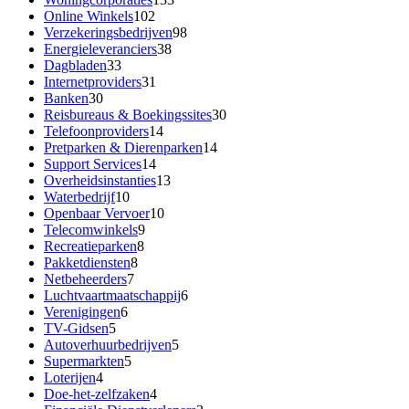
Online Winkels
102
Verzekeringsbedrijven
98
Energieleveranciers
38
Dagbladen
33
Internetproviders
31
Banken
30
Reisbureaus & Boekingssites
30
Telefoonproviders
14
Pretparken & Dierenparken
14
Support Services
14
Overheidsinstanties
13
Waterbedrijf
10
Openbaar Vervoer
10
Telecomwinkels
9
Recreatieparken
8
Pakketdiensten
8
Netbeheerders
7
Luchtvaartmaatschappij
6
Verenigingen
6
TV-Gidsen
5
Autoverhuurbedrijven
5
Supermarkten
5
Loterijen
4
Doe-het-zelfzaken
4