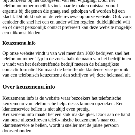
bijvoorbeeld bij het doorgeven van een wijziging. Door het
telefoonnummer moeilijk vind- baar te maken ontstaat vooral
ergernis bij diegenen die graag snel geholpen wil worden bij een
klacht. Dit blijkt ook uit de vele reviews op onze website. Ook voor
eenieder die snel het een en ander willen regelen, duidelijkheid wilt
en of direct persoonlijk contact prefereert kan deze website mogelijk
een uitkomst bieden.
Keuzemenu.info
Op onze website vindt u van wel meer dan 1000 bedrijven snel het
telefoonnummer. Typ in de zoek- balk de naam van het bedrijf in en
u vindt van het desbetreffende bedrijf meteen de belangrijkste
contactinformatie! En maakt de betreffende klantenservice gebruik
van een telefonisch keuzemenu dan schrijven wij deze helemaal uit.
Over keuzemenu.info
Keuzemenu.info is de website waar bezoekers het telefonische
keuzemenu van telefonische help- desks kunnen opzoeken. Een
klantenservice bellen is niet altijd even prettig.
Keuzemenu.info maakt het een stuk makkelijker. Door aan de hand
van onze uitgeschreven telefo- nische keuzemenu’s naar een
klantenservice te bellen, wordt u sneller met de juiste persoon
doorverbonden.