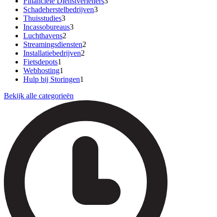
Financiële Dienstverleners
3
Schadeherstelbedrijven
3
Thuisstudies
3
Incassobureaus
3
Luchthavens
2
Streamingsdiensten
2
Installatiebedrijven
2
Fietsdepots
1
Webhosting
1
Hulp bij Storingen
1
Bekijk alle categorieën