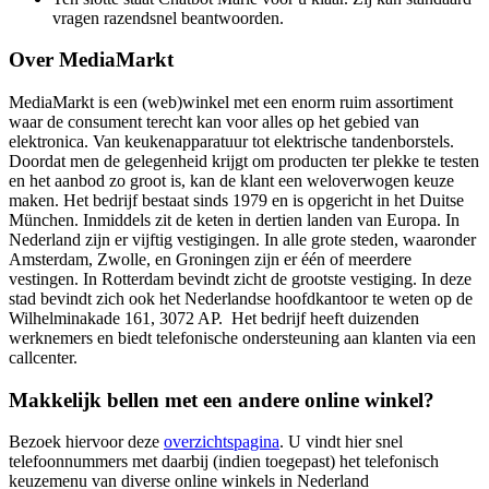
vragen razendsnel beantwoorden.
Over MediaMarkt
MediaMarkt is een (web)winkel met een enorm ruim assortiment
waar de consument terecht kan voor alles op het gebied van
elektronica. Van keukenapparatuur tot elektrische tandenborstels.
Doordat men de gelegenheid krijgt om producten ter plekke te testen
en het aanbod zo groot is, kan de klant een weloverwogen keuze
maken. Het bedrijf bestaat sinds 1979 en is opgericht in het Duitse
München. Inmiddels zit de keten in dertien landen van Europa. In
Nederland zijn er vijftig vestigingen. In alle grote steden, waaronder
Amsterdam, Zwolle, en Groningen zijn er één of meerdere
vestingen. In Rotterdam bevindt zicht de grootste vestiging. In deze
stad bevindt zich ook het Nederlandse hoofdkantoor te weten op de
Wilhelminakade 161, 3072 AP.
Het bedrijf heeft duizenden
werknemers en biedt telefonische ondersteuning aan klanten via een
callcenter.
Makkelijk bellen met een andere online winkel?
Bezoek hiervoor deze
overzichtspagina
. U vindt hier snel
telefoonnummers met daarbij (indien toegepast) het telefonisch
keuzemenu van diverse online winkels in Nederland