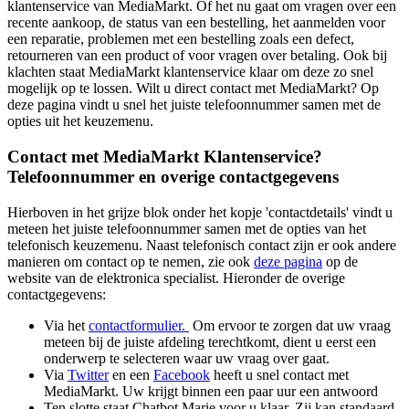
klantenservice van MediaMarkt. Of het nu gaat om vragen over een
recente aankoop, de status van een bestelling, het aanmelden voor
een reparatie, problemen met een bestelling zoals een defect,
retourneren van een product of voor vragen over betaling. Ook bij
klachten staat MediaMarkt klantenservice klaar om deze zo snel
mogelijk op te lossen. Wilt u direct contact met MediaMarkt? Op
deze pagina vindt u snel het juiste telefoonnummer samen met de
opties uit het keuzemenu.
Contact met MediaMarkt Klantenservice?
Telefoonnummer en overige contactgegevens
Hierboven in het grijze blok onder het kopje 'contactdetails' vindt u
meteen het juiste telefoonnummer samen met de opties van het
telefonisch keuzemenu. Naast telefonisch contact zijn er ook andere
manieren om contact op te nemen, zie ook
deze pagina
op de
website van de elektronica specialist. Hieronder de overige
contactgegevens:
Via het
contactformulier.
Om ervoor te zorgen dat uw vraag
meteen bij de juiste afdeling terechtkomt, dient u eerst een
onderwerp te selecteren waar uw vraag over gaat.
Via
Twitter
en een
Facebook
heeft u snel contact met
MediaMarkt. Uw krijgt binnen een paar uur een antwoord
Ten slotte staat Chatbot Marie voor u klaar. Zij kan standaard