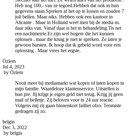
Heb nog 100,- van ze tegoed.Hebben dat ook in hun
gegevens staan.Spreken af het op te lossen en zouden 7
juli bellen. Maar niks. Hebben ook een kantoor in
Alicante . Maar in Holland weet men bij de media m.
daar niks van. Vanaf daar is het in behandeling.Tis net
een nachtmerrie.Er zijn wel hogere die het kunnen
oplossen , maar die kruig je niet te spreken. Ze laten je
gewoon barsten. Ik hoop dat ik gebeld word voor een
oplossing . Maar vrees het ergste.
Özlem
Jul 4, 2023
by
Özlem
Nooit meer bij mediamarkt wat kopen of laten kopen in
mijn familie. Waardeloze klantenservice. Uitstellen is
hun pre. Jij krijgt je eigen geld niet terug. Krijg jij geen
mail of belletje. Zij beloven voor in 24 uur reactie.
Volgens mij zij gaan binnenkort failliet ofzo. Tenmiste
gedragen zij zo.
belgin
Dec 3, 2022
by
belgin