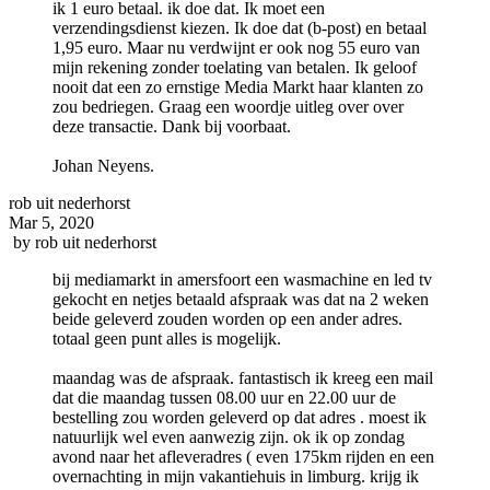
ik 1 euro betaal. ik doe dat. Ik moet een
verzendingsdienst kiezen. Ik doe dat (b-post) en betaal
1,95 euro. Maar nu verdwijnt er ook nog 55 euro van
mijn rekening zonder toelating van betalen. Ik geloof
nooit dat een zo ernstige Media Markt haar klanten zo
zou bedriegen. Graag een woordje uitleg over over
deze transactie. Dank bij voorbaat.
Johan Neyens.
rob uit nederhorst
Mar 5, 2020
by
rob uit nederhorst
bij mediamarkt in amersfoort een wasmachine en led tv
gekocht en netjes betaald afspraak was dat na 2 weken
beide geleverd zouden worden op een ander adres.
totaal geen punt alles is mogelijk.
maandag was de afspraak. fantastisch ik kreeg een mail
dat die maandag tussen 08.00 uur en 22.00 uur de
bestelling zou worden geleverd op dat adres . moest ik
natuurlijk wel even aanwezig zijn. ok ik op zondag
avond naar het afleveradres ( even 175km rijden en een
overnachting in mijn vakantiehuis in limburg. krijg ik