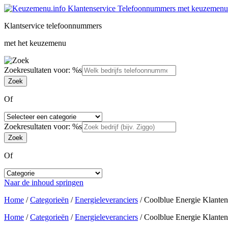
Klantservice telefoonnummers
met het keuzemenu
Zoekresultaten voor: %s
Of
Zoekresultaten voor: %s
Of
Naar de inhoud springen
Home
/
Categorieën
/
Energieleveranciers
/
Coolblue Energie Klanten
Home
/
Categorieën
/
Energieleveranciers
/
Coolblue Energie Klanten