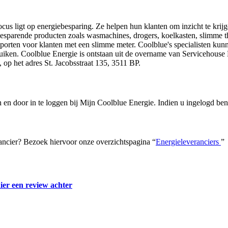
cus ligt op energiebesparing. Ze helpen hun klanten om inzicht te krij
besparende producten zoals wasmachines, drogers, koelkasten, slimme 
pporten voor klanten met een slimme meter. Coolblue's specialisten ku
ebruiken. Coolblue Energie is ontstaan uit de overname van Servicehou
 op het adres St. Jacobsstraat 135, 3511 BP.
h en door in te loggen bij Mijn Coolblue Energie. Indien u ingelogd be
ancier? Bezoek hiervoor onze overzichtspagina “
Energieleveranciers
”
ier een review achter