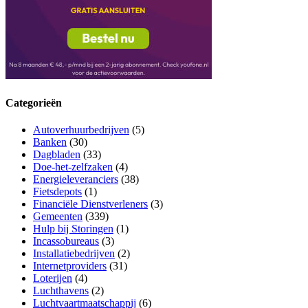
Categorieën
Autoverhuurbedrijven
(5)
Banken
(30)
Dagbladen
(33)
Doe-het-zelfzaken
(4)
Energieleveranciers
(38)
Fietsdepots
(1)
Financiële Dienstverleners
(3)
Gemeenten
(339)
Hulp bij Storingen
(1)
Incassobureaus
(3)
Installatiebedrijven
(2)
Internetproviders
(31)
Loterijen
(4)
Luchthavens
(2)
Luchtvaartmaatschappij
(6)