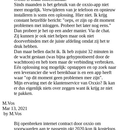
Sinds maanden is het gebruik van de oxxio-app niet
meer mogelijk. Verwijderen van je telefoon en opnieuw
installeren is soms een oplossing. Hier niet. Ik krijg
constant hetzelfde bericht: "oeps, er zijn op dit moment
problemen met inloggen. Probeer het later nog eens."
Dan probeer je het op een ander manier. Via de chat.
Zij kunnen je ook niet helpen maar ook niet
doorverbinden met de juiste afdeling omdat zij het te
druk hebben.
Dan maar bellen dacht ik. Ik heb zojuist 32 minuten in
de wacht gestaan (was bijna gehypnotiseerd door de
wachttoon) en heb toen maar de verbinding verbroken.
Eén oplossing nog mogelijk: opstappen en op zoek naar
een leverancier die wel bereikbaar is en een app heeft
waar "op dit moment geen problemen mee zijn".
Mijn ervaring met de klantenservice van Oxxio? Ik kan
er dus eigenlijk niets over zeggen want ik krijg ze niet
te pakken.
M.Vos
Mar 13, 2021
by
M.Vos
Bij openbreken internet contract door oxxio om
voorwaarden aan te passenin okt 2020,kon ik kosteloos