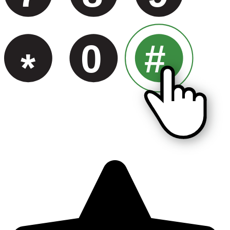
0
#
*