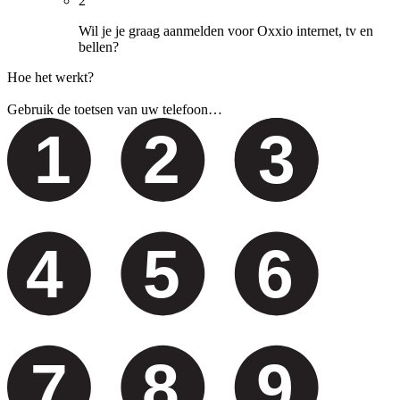
2
Wil je je graag aanmelden voor Oxxio internet, tv en
bellen?
Hoe het werkt?
Gebruik de toetsen van uw telefoon…
1
2
3
4
5
6
7
8
9