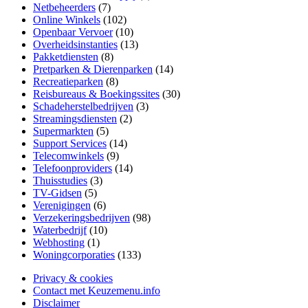
Netbeheerders
(7)
Online Winkels
(102)
Openbaar Vervoer
(10)
Overheidsinstanties
(13)
Pakketdiensten
(8)
Pretparken & Dierenparken
(14)
Recreatieparken
(8)
Reisbureaus & Boekingssites
(30)
Schadeherstelbedrijven
(3)
Streamingsdiensten
(2)
Supermarkten
(5)
Support Services
(14)
Telecomwinkels
(9)
Telefoonproviders
(14)
Thuisstudies
(3)
TV-Gidsen
(5)
Verenigingen
(6)
Verzekeringsbedrijven
(98)
Waterbedrijf
(10)
Webhosting
(1)
Woningcorporaties
(133)
Privacy & cookies
Contact met Keuzemenu.info
Disclaimer