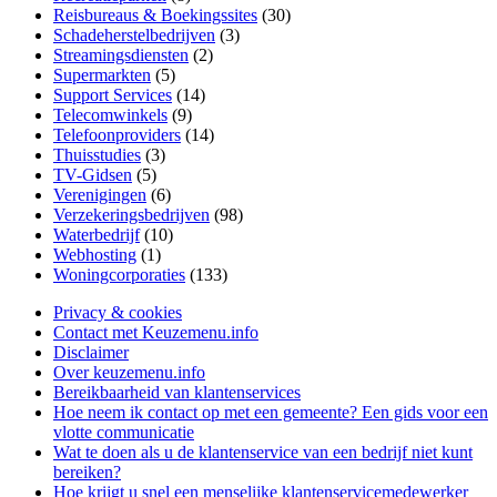
Reisbureaus & Boekingssites
(30)
Schadeherstelbedrijven
(3)
Streamingsdiensten
(2)
Supermarkten
(5)
Support Services
(14)
Telecomwinkels
(9)
Telefoonproviders
(14)
Thuisstudies
(3)
TV-Gidsen
(5)
Verenigingen
(6)
Verzekeringsbedrijven
(98)
Waterbedrijf
(10)
Webhosting
(1)
Woningcorporaties
(133)
Privacy & cookies
Contact met Keuzemenu.info
Disclaimer
Over keuzemenu.info
Bereikbaarheid van klantenservices
Hoe neem ik contact op met een gemeente? Een gids voor een
vlotte communicatie
Wat te doen als u de klantenservice van een bedrijf niet kunt
bereiken?
Hoe krijgt u snel een menselijke klantenservicemedewerker