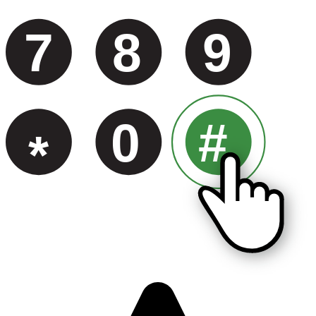
7
8
9
0
#
*