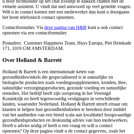
u door rechtsonder op het chat icoontje te klikken chatten met de
virtuele assistent. U vindt dat snel antwoord op veel gestelde vragen.
Wilt u in contact komen met een medewerker dan kunt u doorgaans
het beste telefonisch contact opnemen.
Contactformulier. Via
deze pagina van H&B
kunt u ook contact
opnemen via een contactformulier.
Postadres: Customer Happiness Team, Huys Europa, Piet Heinkade
171, 1019 GM AMSTERDAM.
Over Holland & Barrett
Holland & Barrett is een internationale keten van
gezondheidswinkels die gespecialiseerd is in natuurlijke en
biologische producten zoals voedingssupplementen, kruiden, thee,
natuurlijke verzorgingsproducten, gezonde voeding en natuurlijke
remedies. Het bedrijf heeft zijn oorsprong in het Verenigd
Koninkrijk en heeft tegenwoordig vestigingen in verschillende
landen, waaronder Nederland. Holland & Barrett streeft ernaar om
klanten te helpen hun gezondheidsdoelen te bereiken door middel
van het aanbieden van een breed scala aan kwalitatief hoogwaardige
gezondheidsproducten en deskundig advies van hun medewerkers.
Heeft u advies nodig of heeft u een vraag en wilt u contact
opnemen? Op deze pagina vindt u de contact gegevens, zoals het