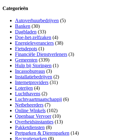
Categorieën
Autoverhuurbedrijven
(5)
Banken
(30)
Dagbladen
(33)
Doe-het-zelfzaken
(4)
Energieleveranciers
(38)
Fietsdepots
(1)
Financiële Dienstverleners
(3)
Gemeenten
(339)
Hulp bij Storingen
(1)
Incassobureaus
(3)
Installatiebedrijven
(2)
Internetproviders
(31)
Loterijen
(4)
Luchthavens
(2)
Luchtvaartmaatschappij
(6)
Netbeheerders
(7)
Online Winkels
(102)
Openbaar Vervoer
(10)
Overheidsinstanties
(13)
Pakketdiensten
(8)
Pretparken & Dierenparken
(14)
Recreatieparken
(8)