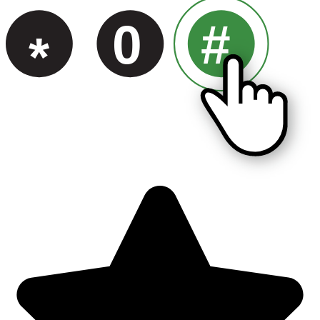
0
#
*