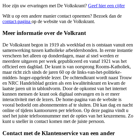
Hoe zijn uw ervaringen met De Volkskrant?
Geef hier een cijfer
Wilt u op een andere manier contact opnemen? Bezoek dan de
contact-pagina
op de website van de Volkskrant.
Meer informatie over de Volkrant
De Volkskrant begon in 1919 als weekblad en is ontstaan vanuit een
samenwerking tussen katholieke arbeidersbonden. In eerste instantie
verscheen het alleen op donderdagen, maar al snel werden er
meerdere uitgaven per week gepubliceerd en vanaf 1921 was het
officieel een dagblad. De krant is van oorsprong Rooms-Katholiek,
maar richt zich sinds de jaren 60 op de links-van-het-politieke-
midden- hoger-opgeleide lezer. De ochtendkrant wordt naast Trouw
en NRC Handelsblad gezien als een kwaliteitskrant en kwam de
laatste jaren uit in tabloidvorm. Door de opkomst van het internet
kunnen mensen de krant ook digitaal ontvangen en is er meer
interactiviteit met de lezers. De home-pagina van de website is
vooral bedoeld om abonnementen af te sluiten. Dit kan dag en nacht
online of tijdens kantooruren per telefoon. Op deze pagina vindt u
snel het juiste telefoonnummer met de opties van het keuzemenu. Zo
kunt u sneller in contact komen met de juiste persoon.
Contact met de Klantenservice van een ander