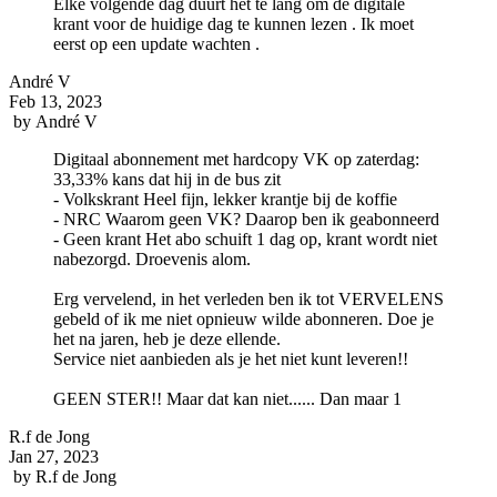
Elke volgende dag duurt het te lang om de digitale
krant voor de huidige dag te kunnen lezen . Ik moet
eerst op een update wachten .
André V
Feb 13, 2023
by
André V
Digitaal abonnement met hardcopy VK op zaterdag:
33,33% kans dat hij in de bus zit
- Volkskrant Heel fijn, lekker krantje bij de koffie
- NRC Waarom geen VK? Daarop ben ik geabonneerd
- Geen krant Het abo schuift 1 dag op, krant wordt niet
nabezorgd. Droevenis alom.
Erg vervelend, in het verleden ben ik tot VERVELENS
gebeld of ik me niet opnieuw wilde abonneren. Doe je
het na jaren, heb je deze ellende.
Service niet aanbieden als je het niet kunt leveren!!
GEEN STER!! Maar dat kan niet...... Dan maar 1
R.f de Jong
Jan 27, 2023
by
R.f de Jong