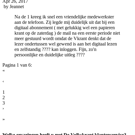
Apr 26, 2017
by
Jeannet
Na de 1 kreeg ik snel een vriendelijke medewerkster
aan de telefoon. Zij legde mij duidelijk uit dat bij een
digitaal abonnement ( met gelukkig wel een papieren
krant op de zaterdag ) de mail na een eerste periode niet
meer gestuurd wordt omdat de Vkrant denkt dat de
lezer ondertussen wel gewend is aan het digitaal lezen
en zelfstandig ???? kan inloggen. Fijn, zo'n
persoonlijke en duidelijke uitleg ????
Pagina 1 van 6:
«
‹
1
2
3
›
»
Welke ervaringen heeft u met De Volkskrant klantenservice?