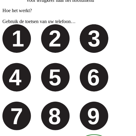
voor terugkeer naar het hoofdmenu
Hoe het werkt?
Gebruik de toetsen van uw telefoon…
1
2
3
4
5
6
7
8
9