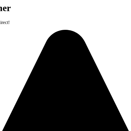
mer
irect!