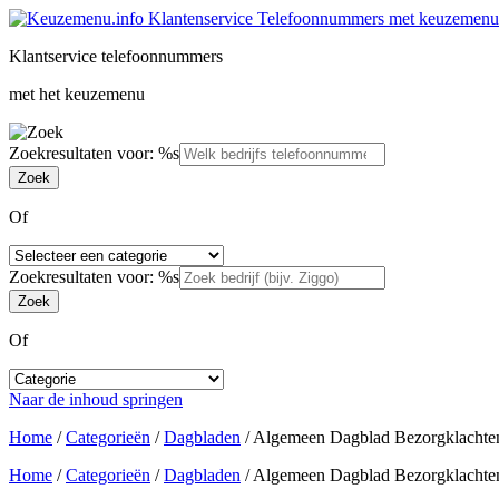
Klantservice telefoonnummers
met het keuzemenu
Zoekresultaten voor: %s
Of
Zoekresultaten voor: %s
Of
Naar de inhoud springen
Home
/
Categorieën
/
Dagbladen
/
Algemeen Dagblad Bezorgklachte
Home
/
Categorieën
/
Dagbladen
/
Algemeen Dagblad Bezorgklachte