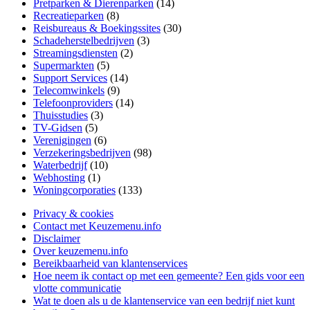
Pretparken & Dierenparken
(14)
Recreatieparken
(8)
Reisbureaus & Boekingssites
(30)
Schadeherstelbedrijven
(3)
Streamingsdiensten
(2)
Supermarkten
(5)
Support Services
(14)
Telecomwinkels
(9)
Telefoonproviders
(14)
Thuisstudies
(3)
TV-Gidsen
(5)
Verenigingen
(6)
Verzekeringsbedrijven
(98)
Waterbedrijf
(10)
Webhosting
(1)
Woningcorporaties
(133)
Privacy & cookies
Contact met Keuzemenu.info
Disclaimer
Over keuzemenu.info
Bereikbaarheid van klantenservices
Hoe neem ik contact op met een gemeente? Een gids voor een
vlotte communicatie
Wat te doen als u de klantenservice van een bedrijf niet kunt