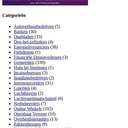
Categorieën
Autoverhuurbedrijven
(5)
Banken
(30)
Dagbladen
(33)
Doe-het-zelfzaken
(4)
Energieleveranciers
(38)
Fietsdepots
(1)
Financiële Dienstverleners
(3)
Gemeenten
(339)
Hulp bij Storingen
(1)
Incassobureaus
(3)
Installatiebedrijven
(2)
Internetproviders
(31)
Loterijen
(4)
Luchthavens
(2)
Luchtvaartmaatschappij
(6)
Netbeheerders
(7)
Online Winkels
(102)
Openbaar Vervoer
(10)
Overheidsinstanties
(13)
Pakketdiensten
(8)