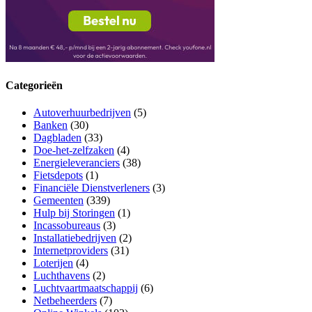
Categorieën
Autoverhuurbedrijven
(5)
Banken
(30)
Dagbladen
(33)
Doe-het-zelfzaken
(4)
Energieleveranciers
(38)
Fietsdepots
(1)
Financiële Dienstverleners
(3)
Gemeenten
(339)
Hulp bij Storingen
(1)
Incassobureaus
(3)
Installatiebedrijven
(2)
Internetproviders
(31)
Loterijen
(4)
Luchthavens
(2)
Luchtvaartmaatschappij
(6)
Netbeheerders
(7)