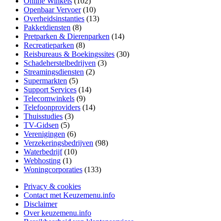
Online Winkels
(102)
Openbaar Vervoer
(10)
Overheidsinstanties
(13)
Pakketdiensten
(8)
Pretparken & Dierenparken
(14)
Recreatieparken
(8)
Reisbureaus & Boekingssites
(30)
Schadeherstelbedrijven
(3)
Streamingsdiensten
(2)
Supermarkten
(5)
Support Services
(14)
Telecomwinkels
(9)
Telefoonproviders
(14)
Thuisstudies
(3)
TV-Gidsen
(5)
Verenigingen
(6)
Verzekeringsbedrijven
(98)
Waterbedrijf
(10)
Webhosting
(1)
Woningcorporaties
(133)
Privacy & cookies
Contact met Keuzemenu.info
Disclaimer
Over keuzemenu.info