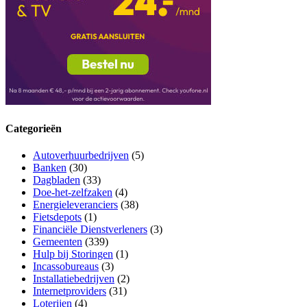
Categorieën
Autoverhuurbedrijven
(5)
Banken
(30)
Dagbladen
(33)
Doe-het-zelfzaken
(4)
Energieleveranciers
(38)
Fietsdepots
(1)
Financiële Dienstverleners
(3)
Gemeenten
(339)
Hulp bij Storingen
(1)
Incassobureaus
(3)
Installatiebedrijven
(2)
Internetproviders
(31)
Loterijen
(4)