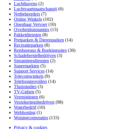
Luchthavens
(2)
Luchtvaartmaatschappij
(6)
Netbeheerders
(7)
Online Winkels
(102)
Openbaar Vervoer
(10)
Overheidsinstanties
(13)
Pakketdiensten
(8)
Pretparken & Dierenparken
(14)
Recreatieparken
(8)
Reisbureaus & Boekingssites
(30)
Schadeherstelbedrijven
(3)
Streamingsdiensten
(2)
Supermarkten
(5)
Support Services
(14)
Telecomwinkels
(9)
Telefoonproviders
(14)
Thuisstudies
(3)
TV-Gidsen
(5)
Verenigingen
(6)
Verzekeringsbedrijven
(98)
Waterbedrijf
(10)
Webhosting
(1)
Woningcorporaties
(133)
Privacy & cookies