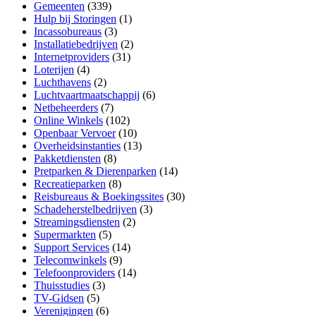
Gemeenten
(339)
Hulp bij Storingen
(1)
Incassobureaus
(3)
Installatiebedrijven
(2)
Internetproviders
(31)
Loterijen
(4)
Luchthavens
(2)
Luchtvaartmaatschappij
(6)
Netbeheerders
(7)
Online Winkels
(102)
Openbaar Vervoer
(10)
Overheidsinstanties
(13)
Pakketdiensten
(8)
Pretparken & Dierenparken
(14)
Recreatieparken
(8)
Reisbureaus & Boekingssites
(30)
Schadeherstelbedrijven
(3)
Streamingsdiensten
(2)
Supermarkten
(5)
Support Services
(14)
Telecomwinkels
(9)
Telefoonproviders
(14)
Thuisstudies
(3)
TV-Gidsen
(5)
Verenigingen
(6)