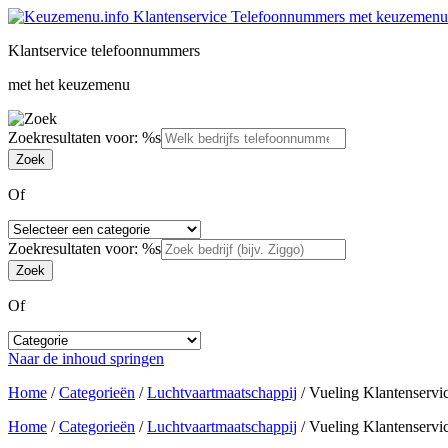
Klantservice telefoonnummers
met het keuzemenu
Zoekresultaten voor: %s
Of
Zoekresultaten voor: %s
Of
Naar de inhoud springen
Home
/
Categorieën
/
Luchtvaartmaatschappij
/
Vueling Klantenservi
Home
/
Categorieën
/
Luchtvaartmaatschappij
/
Vueling Klantenservi