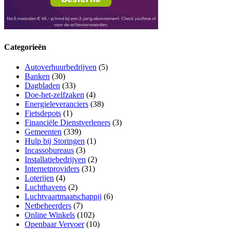
Categorieën
Autoverhuurbedrijven
(5)
Banken
(30)
Dagbladen
(33)
Doe-het-zelfzaken
(4)
Energieleveranciers
(38)
Fietsdepots
(1)
Financiële Dienstverleners
(3)
Gemeenten
(339)
Hulp bij Storingen
(1)
Incassobureaus
(3)
Installatiebedrijven
(2)
Internetproviders
(31)
Loterijen
(4)
Luchthavens
(2)
Luchtvaartmaatschappij
(6)
Netbeheerders
(7)
Online Winkels
(102)
Openbaar Vervoer
(10)