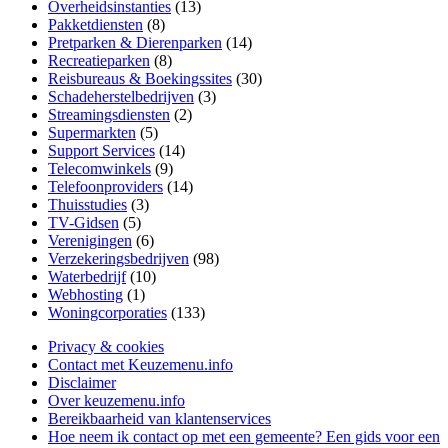
Overheidsinstanties
(13)
Pakketdiensten
(8)
Pretparken & Dierenparken
(14)
Recreatieparken
(8)
Reisbureaus & Boekingssites
(30)
Schadeherstelbedrijven
(3)
Streamingsdiensten
(2)
Supermarkten
(5)
Support Services
(14)
Telecomwinkels
(9)
Telefoonproviders
(14)
Thuisstudies
(3)
TV-Gidsen
(5)
Verenigingen
(6)
Verzekeringsbedrijven
(98)
Waterbedrijf
(10)
Webhosting
(1)
Woningcorporaties
(133)
Privacy & cookies
Contact met Keuzemenu.info
Disclaimer
Over keuzemenu.info
Bereikbaarheid van klantenservices
Hoe neem ik contact op met een gemeente? Een gids voor een