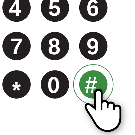
4
5
6
7
8
9
0
#
*