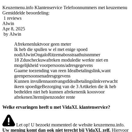
Keuzemenu.info Klantenservice Telefoonnummers met keuzemenu
Gemiddelde beoordeling:
1 reviews
Alwin
Apr 8, 2025
by
Alwin
Afrekenenluktvoor geen meter
Ik heb die spullen w el met enige spoed
nodiAlwinOngaloRitzemabosstraathuisnmmer
18 Zduscheckuwafreken moduledie werkte niet en
mogelijkheid voorpersoons/adresgegevens
Gaarne toezending van reen Idealbetalingslink,want
geenpersoonsenadresgrgevens
Kunnen invullennaontvangstIdealbetalingslinkverwacht
ikeen spoedigeBezorging van de 3 Artikelen die ik heb
bedtelden niet heb kunnen afrekenenik koosvoor
afrekenen3termijnenzonder rente
Welke ervaringen heeft u met VidaXL klantenservice?
Let op! U bezoekt momenteel de website keuzemenu.info.
Uw mening komt dan ook niet terecht bij VidaXL zelf.
Hiervoor