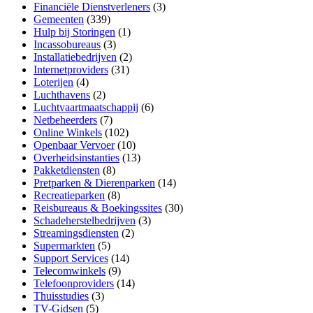
Financiële Dienstverleners
(3)
Gemeenten
(339)
Hulp bij Storingen
(1)
Incassobureaus
(3)
Installatiebedrijven
(2)
Internetproviders
(31)
Loterijen
(4)
Luchthavens
(2)
Luchtvaartmaatschappij
(6)
Netbeheerders
(7)
Online Winkels
(102)
Openbaar Vervoer
(10)
Overheidsinstanties
(13)
Pakketdiensten
(8)
Pretparken & Dierenparken
(14)
Recreatieparken
(8)
Reisbureaus & Boekingssites
(30)
Schadeherstelbedrijven
(3)
Streamingsdiensten
(2)
Supermarkten
(5)
Support Services
(14)
Telecomwinkels
(9)
Telefoonproviders
(14)
Thuisstudies
(3)
TV-Gidsen
(5)