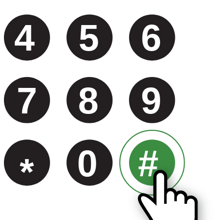
4
5
6
7
8
9
0
#
*