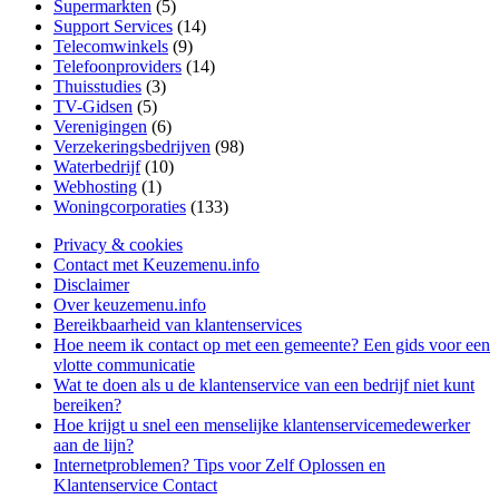
Supermarkten
(5)
Support Services
(14)
Telecomwinkels
(9)
Telefoonproviders
(14)
Thuisstudies
(3)
TV-Gidsen
(5)
Verenigingen
(6)
Verzekeringsbedrijven
(98)
Waterbedrijf
(10)
Webhosting
(1)
Woningcorporaties
(133)
Privacy & cookies
Contact met Keuzemenu.info
Disclaimer
Over keuzemenu.info
Bereikbaarheid van klantenservices
Hoe neem ik contact op met een gemeente? Een gids voor een
vlotte communicatie
Wat te doen als u de klantenservice van een bedrijf niet kunt
bereiken?
Hoe krijgt u snel een menselijke klantenservicemedewerker
aan de lijn?
Internetproblemen? Tips voor Zelf Oplossen en
Klantenservice Contact