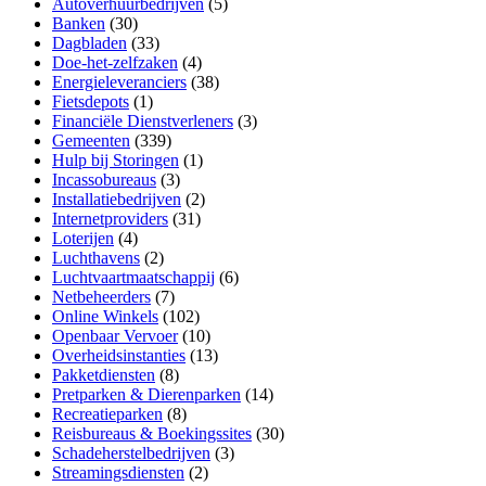
Autoverhuurbedrijven
(5)
Banken
(30)
Dagbladen
(33)
Doe-het-zelfzaken
(4)
Energieleveranciers
(38)
Fietsdepots
(1)
Financiële Dienstverleners
(3)
Gemeenten
(339)
Hulp bij Storingen
(1)
Incassobureaus
(3)
Installatiebedrijven
(2)
Internetproviders
(31)
Loterijen
(4)
Luchthavens
(2)
Luchtvaartmaatschappij
(6)
Netbeheerders
(7)
Online Winkels
(102)
Openbaar Vervoer
(10)
Overheidsinstanties
(13)
Pakketdiensten
(8)
Pretparken & Dierenparken
(14)
Recreatieparken
(8)
Reisbureaus & Boekingssites
(30)
Schadeherstelbedrijven
(3)
Streamingsdiensten
(2)