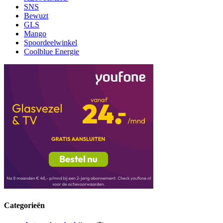
SNS
Bewuzt
GLS
Mango
Spoordeelwinkel
Coolblue Energie
Categorieën