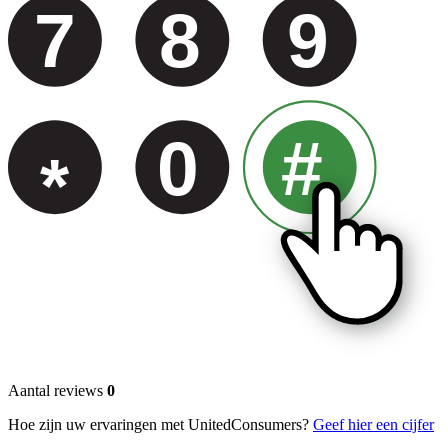
7
8
9
0
#
*
Aantal reviews
0
Hoe zijn uw ervaringen met UnitedConsumers?
Geef hier een cijfer