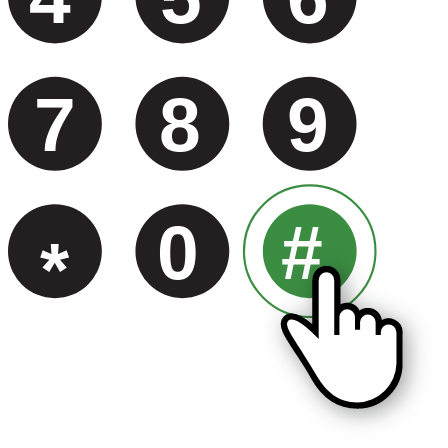
7
8
9
0
#
*