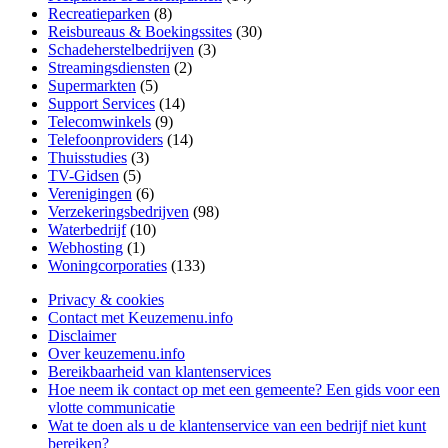
Recreatieparken
(8)
Reisbureaus & Boekingssites
(30)
Schadeherstelbedrijven
(3)
Streamingsdiensten
(2)
Supermarkten
(5)
Support Services
(14)
Telecomwinkels
(9)
Telefoonproviders
(14)
Thuisstudies
(3)
TV-Gidsen
(5)
Verenigingen
(6)
Verzekeringsbedrijven
(98)
Waterbedrijf
(10)
Webhosting
(1)
Woningcorporaties
(133)
Privacy & cookies
Contact met Keuzemenu.info
Disclaimer
Over keuzemenu.info
Bereikbaarheid van klantenservices
Hoe neem ik contact op met een gemeente? Een gids voor een
vlotte communicatie
Wat te doen als u de klantenservice van een bedrijf niet kunt
bereiken?