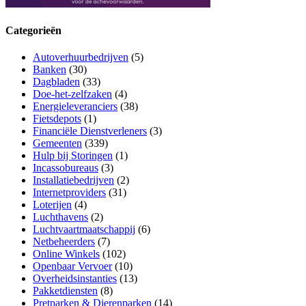
Categorieën
Autoverhuurbedrijven
(5)
Banken
(30)
Dagbladen
(33)
Doe-het-zelfzaken
(4)
Energieleveranciers
(38)
Fietsdepots
(1)
Financiële Dienstverleners
(3)
Gemeenten
(339)
Hulp bij Storingen
(1)
Incassobureaus
(3)
Installatiebedrijven
(2)
Internetproviders
(31)
Loterijen
(4)
Luchthavens
(2)
Luchtvaartmaatschappij
(6)
Netbeheerders
(7)
Online Winkels
(102)
Openbaar Vervoer
(10)
Overheidsinstanties
(13)
Pakketdiensten
(8)
Pretparken & Dierenparken
(14)