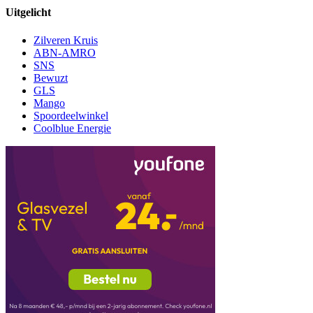
Uitgelicht
Zilveren Kruis
ABN-AMRO
SNS
Bewuzt
GLS
Mango
Spoordeelwinkel
Coolblue Energie