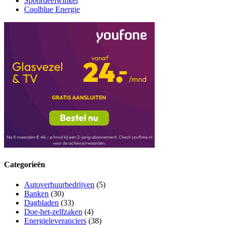
Spoordeelwinkel
Coolblue Energie
Categorieën
Autoverhuurbedrijven
(5)
Banken
(30)
Dagbladen
(33)
Doe-het-zelfzaken
(4)
Energieleveranciers
(38)