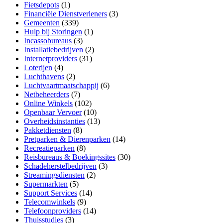
Fietsdepots
(1)
Financiële Dienstverleners
(3)
Gemeenten
(339)
Hulp bij Storingen
(1)
Incassobureaus
(3)
Installatiebedrijven
(2)
Internetproviders
(31)
Loterijen
(4)
Luchthavens
(2)
Luchtvaartmaatschappij
(6)
Netbeheerders
(7)
Online Winkels
(102)
Openbaar Vervoer
(10)
Overheidsinstanties
(13)
Pakketdiensten
(8)
Pretparken & Dierenparken
(14)
Recreatieparken
(8)
Reisbureaus & Boekingssites
(30)
Schadeherstelbedrijven
(3)
Streamingsdiensten
(2)
Supermarkten
(5)
Support Services
(14)
Telecomwinkels
(9)
Telefoonproviders
(14)
Thuisstudies
(3)