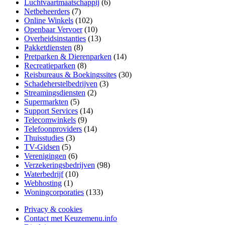
Luchtvaartmaatschappij
(6)
Netbeheerders
(7)
Online Winkels
(102)
Openbaar Vervoer
(10)
Overheidsinstanties
(13)
Pakketdiensten
(8)
Pretparken & Dierenparken
(14)
Recreatieparken
(8)
Reisbureaus & Boekingssites
(30)
Schadeherstelbedrijven
(3)
Streamingsdiensten
(2)
Supermarkten
(5)
Support Services
(14)
Telecomwinkels
(9)
Telefoonproviders
(14)
Thuisstudies
(3)
TV-Gidsen
(5)
Verenigingen
(6)
Verzekeringsbedrijven
(98)
Waterbedrijf
(10)
Webhosting
(1)
Woningcorporaties
(133)
Privacy & cookies
Contact met Keuzemenu.info