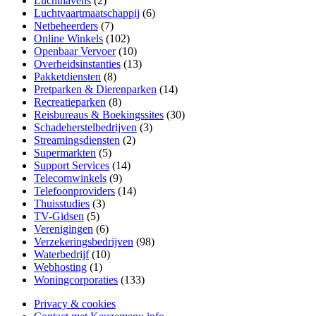
Luchthavens
(2)
Luchtvaartmaatschappij
(6)
Netbeheerders
(7)
Online Winkels
(102)
Openbaar Vervoer
(10)
Overheidsinstanties
(13)
Pakketdiensten
(8)
Pretparken & Dierenparken
(14)
Recreatieparken
(8)
Reisbureaus & Boekingssites
(30)
Schadeherstelbedrijven
(3)
Streamingsdiensten
(2)
Supermarkten
(5)
Support Services
(14)
Telecomwinkels
(9)
Telefoonproviders
(14)
Thuisstudies
(3)
TV-Gidsen
(5)
Verenigingen
(6)
Verzekeringsbedrijven
(98)
Waterbedrijf
(10)
Webhosting
(1)
Woningcorporaties
(133)
Privacy & cookies