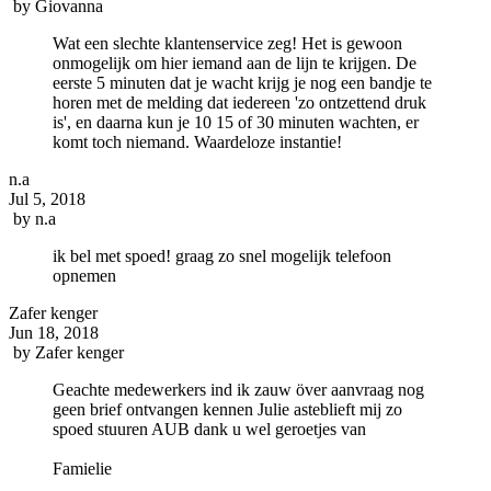
by
Giovanna
Wat een slechte klantenservice zeg! Het is gewoon
onmogelijk om hier iemand aan de lijn te krijgen. De
eerste 5 minuten dat je wacht krijg je nog een bandje te
horen met de melding dat iedereen 'zo ontzettend druk
is', en daarna kun je 10 15 of 30 minuten wachten, er
komt toch niemand. Waardeloze instantie!
n.a
Jul 5, 2018
by
n.a
ik bel met spoed! graag zo snel mogelijk telefoon
opnemen
Zafer kenger
Jun 18, 2018
by
Zafer kenger
Geachte medewerkers ind ik zauw över aanvraag nog
geen brief ontvangen kennen Julie asteblieft mij zo
spoed stuuren AUB dank u wel geroetjes van
Famielie