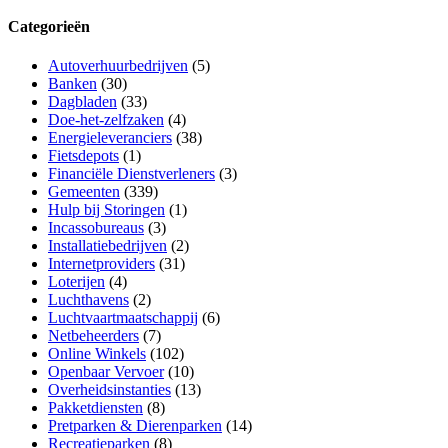
Categorieën
Autoverhuurbedrijven
(5)
Banken
(30)
Dagbladen
(33)
Doe-het-zelfzaken
(4)
Energieleveranciers
(38)
Fietsdepots
(1)
Financiële Dienstverleners
(3)
Gemeenten
(339)
Hulp bij Storingen
(1)
Incassobureaus
(3)
Installatiebedrijven
(2)
Internetproviders
(31)
Loterijen
(4)
Luchthavens
(2)
Luchtvaartmaatschappij
(6)
Netbeheerders
(7)
Online Winkels
(102)
Openbaar Vervoer
(10)
Overheidsinstanties
(13)
Pakketdiensten
(8)
Pretparken & Dierenparken
(14)
Recreatieparken
(8)