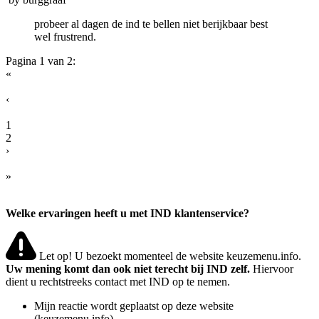
probeer al dagen de ind te bellen niet berijkbaar best
wel frustrend.
Pagina 1 van 2:
«
‹
1
2
›
»
Welke ervaringen heeft u met IND klantenservice?
Let op! U bezoekt momenteel de website keuzemenu.info.
Uw mening komt dan ook niet terecht bij IND zelf.
Hiervoor
dient u rechtstreeks contact met IND op te nemen.
Mijn reactie wordt geplaatst op deze website
(keuzemenu.info)