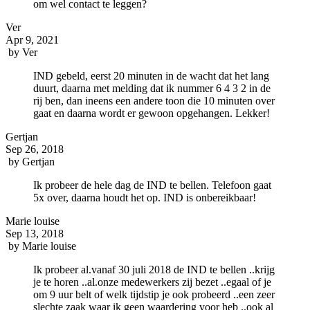
om wel contact te leggen?
Ver
Apr 9, 2021
by
Ver
IND gebeld, eerst 20 minuten in de wacht dat het lang
duurt, daarna met melding dat ik nummer 6 4 3 2 in de
rij ben, dan ineens een andere toon die 10 minuten over
gaat en daarna wordt er gewoon opgehangen. Lekker!
Gertjan
Sep 26, 2018
by
Gertjan
Ik probeer de hele dag de IND te bellen. Telefoon gaat
5x over, daarna houdt het op. IND is onbereikbaar!
Marie louise
Sep 13, 2018
by
Marie louise
Ik probeer al.vanaf 30 juli 2018 de IND te bellen ..krijg
je te horen ..al.onze medewerkers zij bezet ..egaal of je
om 9 uur belt of welk tijdstip je ook probeerd ..een zeer
slechte zaak waar ik geen waardering voor heb ..ook al