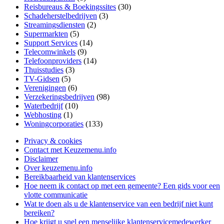
Reisbureaus & Boekingssites
(30)
Schadeherstelbedrijven
(3)
Streamingsdiensten
(2)
Supermarkten
(5)
Support Services
(14)
Telecomwinkels
(9)
Telefoonproviders
(14)
Thuisstudies
(3)
TV-Gidsen
(5)
Verenigingen
(6)
Verzekeringsbedrijven
(98)
Waterbedrijf
(10)
Webhosting
(1)
Woningcorporaties
(133)
Privacy & cookies
Contact met Keuzemenu.info
Disclaimer
Over keuzemenu.info
Bereikbaarheid van klantenservices
Hoe neem ik contact op met een gemeente? Een gids voor een
vlotte communicatie
Wat te doen als u de klantenservice van een bedrijf niet kunt
bereiken?
Hoe krijgt u snel een menselijke klantenservicemedewerker