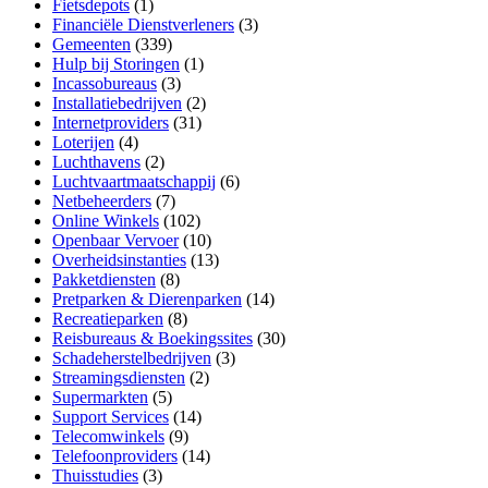
Fietsdepots
(1)
Financiële Dienstverleners
(3)
Gemeenten
(339)
Hulp bij Storingen
(1)
Incassobureaus
(3)
Installatiebedrijven
(2)
Internetproviders
(31)
Loterijen
(4)
Luchthavens
(2)
Luchtvaartmaatschappij
(6)
Netbeheerders
(7)
Online Winkels
(102)
Openbaar Vervoer
(10)
Overheidsinstanties
(13)
Pakketdiensten
(8)
Pretparken & Dierenparken
(14)
Recreatieparken
(8)
Reisbureaus & Boekingssites
(30)
Schadeherstelbedrijven
(3)
Streamingsdiensten
(2)
Supermarkten
(5)
Support Services
(14)
Telecomwinkels
(9)
Telefoonproviders
(14)
Thuisstudies
(3)