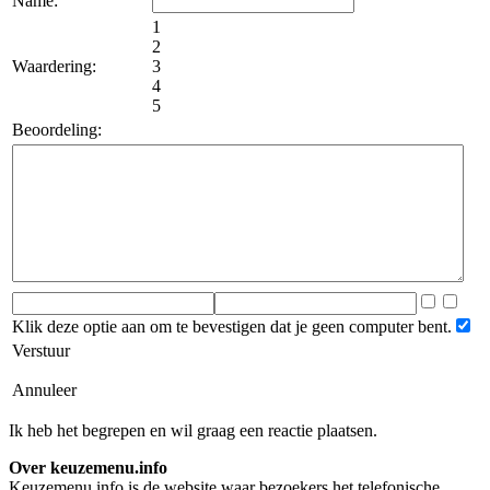
Name:
1
2
Waardering:
3
4
5
Beoordeling:
Klik deze optie aan om te bevestigen dat je geen computer bent.
Verstuur
Annuleer
Ik heb het begrepen en wil graag een reactie plaatsen.
Over keuzemenu.info
Keuzemenu.info is de website waar bezoekers het telefonische