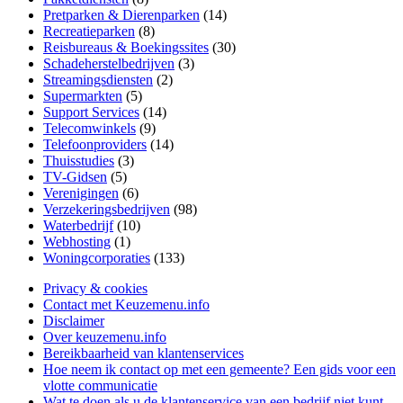
Pretparken & Dierenparken
(14)
Recreatieparken
(8)
Reisbureaus & Boekingssites
(30)
Schadeherstelbedrijven
(3)
Streamingsdiensten
(2)
Supermarkten
(5)
Support Services
(14)
Telecomwinkels
(9)
Telefoonproviders
(14)
Thuisstudies
(3)
TV-Gidsen
(5)
Verenigingen
(6)
Verzekeringsbedrijven
(98)
Waterbedrijf
(10)
Webhosting
(1)
Woningcorporaties
(133)
Privacy & cookies
Contact met Keuzemenu.info
Disclaimer
Over keuzemenu.info
Bereikbaarheid van klantenservices
Hoe neem ik contact op met een gemeente? Een gids voor een
vlotte communicatie
Wat te doen als u de klantenservice van een bedrijf niet kunt