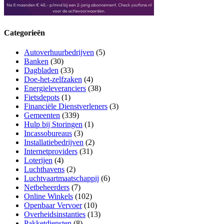
Categorieën
Autoverhuurbedrijven
(5)
Banken
(30)
Dagbladen
(33)
Doe-het-zelfzaken
(4)
Energieleveranciers
(38)
Fietsdepots
(1)
Financiële Dienstverleners
(3)
Gemeenten
(339)
Hulp bij Storingen
(1)
Incassobureaus
(3)
Installatiebedrijven
(2)
Internetproviders
(31)
Loterijen
(4)
Luchthavens
(2)
Luchtvaartmaatschappij
(6)
Netbeheerders
(7)
Online Winkels
(102)
Openbaar Vervoer
(10)
Overheidsinstanties
(13)
Pakketdiensten
(8)