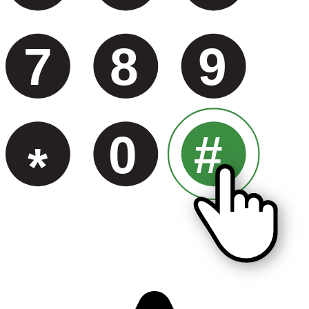
7
8
9
0
#
*