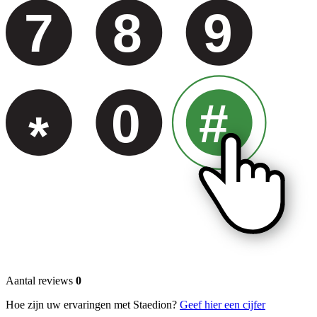
7
8
9
0
#
*
Aantal reviews
0
Hoe zijn uw ervaringen met Staedion?
Geef hier een cijfer