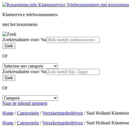
Klantservice telefoonnummers
met het keuzemenu
Zoekresultaten voor: %s
Of
Zoekresultaten voor: %s
Of
Naar de inhoud springen
Home
/
Categorieën
/
Verzekeringsbedrijven
/
Stad Holland Klantens
Home
/
Categorieën
/
Verzekeringsbedrijven
/
Stad Holland Klantens