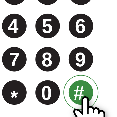
4
5
6
7
8
9
0
#
*