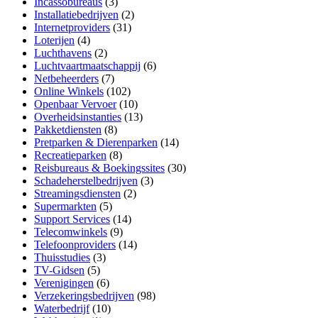
Incassobureaus
(3)
Installatiebedrijven
(2)
Internetproviders
(31)
Loterijen
(4)
Luchthavens
(2)
Luchtvaartmaatschappij
(6)
Netbeheerders
(7)
Online Winkels
(102)
Openbaar Vervoer
(10)
Overheidsinstanties
(13)
Pakketdiensten
(8)
Pretparken & Dierenparken
(14)
Recreatieparken
(8)
Reisbureaus & Boekingssites
(30)
Schadeherstelbedrijven
(3)
Streamingsdiensten
(2)
Supermarkten
(5)
Support Services
(14)
Telecomwinkels
(9)
Telefoonproviders
(14)
Thuisstudies
(3)
TV-Gidsen
(5)
Verenigingen
(6)
Verzekeringsbedrijven
(98)
Waterbedrijf
(10)