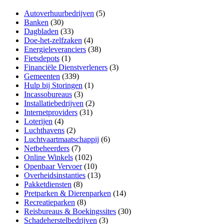
Autoverhuurbedrijven
(5)
Banken
(30)
Dagbladen
(33)
Doe-het-zelfzaken
(4)
Energieleveranciers
(38)
Fietsdepots
(1)
Financiële Dienstverleners
(3)
Gemeenten
(339)
Hulp bij Storingen
(1)
Incassobureaus
(3)
Installatiebedrijven
(2)
Internetproviders
(31)
Loterijen
(4)
Luchthavens
(2)
Luchtvaartmaatschappij
(6)
Netbeheerders
(7)
Online Winkels
(102)
Openbaar Vervoer
(10)
Overheidsinstanties
(13)
Pakketdiensten
(8)
Pretparken & Dierenparken
(14)
Recreatieparken
(8)
Reisbureaus & Boekingssites
(30)
Schadeherstelbedrijven
(3)