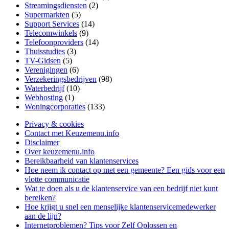
Streamingsdiensten
(2)
Supermarkten
(5)
Support Services
(14)
Telecomwinkels
(9)
Telefoonproviders
(14)
Thuisstudies
(3)
TV-Gidsen
(5)
Verenigingen
(6)
Verzekeringsbedrijven
(98)
Waterbedrijf
(10)
Webhosting
(1)
Woningcorporaties
(133)
Privacy & cookies
Contact met Keuzemenu.info
Disclaimer
Over keuzemenu.info
Bereikbaarheid van klantenservices
Hoe neem ik contact op met een gemeente? Een gids voor een
vlotte communicatie
Wat te doen als u de klantenservice van een bedrijf niet kunt
bereiken?
Hoe krijgt u snel een menselijke klantenservicemedewerker
aan de lijn?
Internetproblemen? Tips voor Zelf Oplossen en