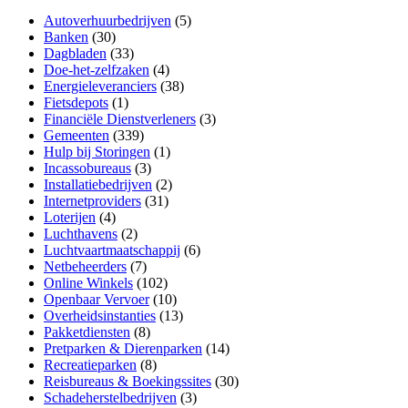
Autoverhuurbedrijven
(5)
Banken
(30)
Dagbladen
(33)
Doe-het-zelfzaken
(4)
Energieleveranciers
(38)
Fietsdepots
(1)
Financiële Dienstverleners
(3)
Gemeenten
(339)
Hulp bij Storingen
(1)
Incassobureaus
(3)
Installatiebedrijven
(2)
Internetproviders
(31)
Loterijen
(4)
Luchthavens
(2)
Luchtvaartmaatschappij
(6)
Netbeheerders
(7)
Online Winkels
(102)
Openbaar Vervoer
(10)
Overheidsinstanties
(13)
Pakketdiensten
(8)
Pretparken & Dierenparken
(14)
Recreatieparken
(8)
Reisbureaus & Boekingssites
(30)
Schadeherstelbedrijven
(3)