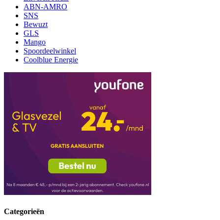
ABN-AMRO
SNS
Bewuzt
GLS
Mango
Spoordeelwinkel
Coolblue Energie
Categorieën