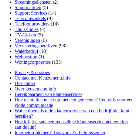
Streamingsdiensten
(2)
Supermarkten
(5)
Support Services
(14)
Telecomwinkels
(9)
Telefoonproviders
(14)
Thuisstudies
(3)
TV-Gidsen
(5)
Verenigingen
(6)
Verzekeringsbedrijven
(98)
Waterbedrijf
(10)
Webhosting
(1)
Woningcorporaties
(133)
Privacy & cookies
Contact met Keuzemenu.info
Disclaimer
Over keuzemenu.info
Bereikbaarheid van klantenservices
Hoe neem ik contact op met een gemeente? Een gids voor een
vlotte communicatie
Wat te doen als u de klantenservice van een bedrijf niet kunt
bereiken?
Hoe krijgt u snel een menselijke klantenservicemedewerker
aan de lijn?
Internetproblemen? Tips voor Zelf Oplossen en