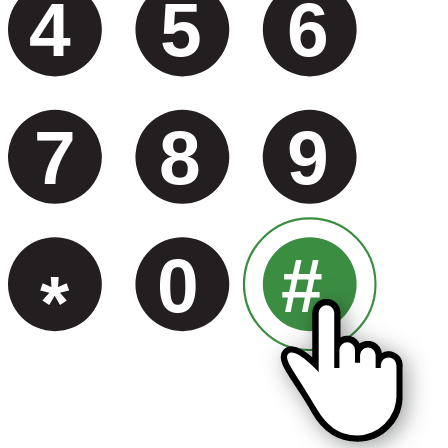
4
5
6
7
8
9
0
#
*