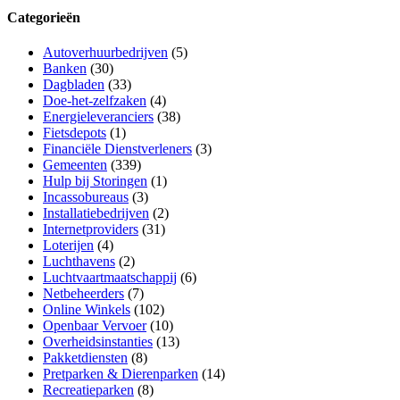
Categorieën
Autoverhuurbedrijven
(5)
Banken
(30)
Dagbladen
(33)
Doe-het-zelfzaken
(4)
Energieleveranciers
(38)
Fietsdepots
(1)
Financiële Dienstverleners
(3)
Gemeenten
(339)
Hulp bij Storingen
(1)
Incassobureaus
(3)
Installatiebedrijven
(2)
Internetproviders
(31)
Loterijen
(4)
Luchthavens
(2)
Luchtvaartmaatschappij
(6)
Netbeheerders
(7)
Online Winkels
(102)
Openbaar Vervoer
(10)
Overheidsinstanties
(13)
Pakketdiensten
(8)
Pretparken & Dierenparken
(14)
Recreatieparken
(8)