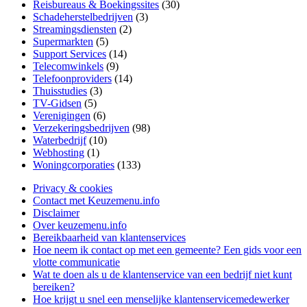
Reisbureaus & Boekingssites
(30)
Schadeherstelbedrijven
(3)
Streamingsdiensten
(2)
Supermarkten
(5)
Support Services
(14)
Telecomwinkels
(9)
Telefoonproviders
(14)
Thuisstudies
(3)
TV-Gidsen
(5)
Verenigingen
(6)
Verzekeringsbedrijven
(98)
Waterbedrijf
(10)
Webhosting
(1)
Woningcorporaties
(133)
Privacy & cookies
Contact met Keuzemenu.info
Disclaimer
Over keuzemenu.info
Bereikbaarheid van klantenservices
Hoe neem ik contact op met een gemeente? Een gids voor een
vlotte communicatie
Wat te doen als u de klantenservice van een bedrijf niet kunt
bereiken?
Hoe krijgt u snel een menselijke klantenservicemedewerker