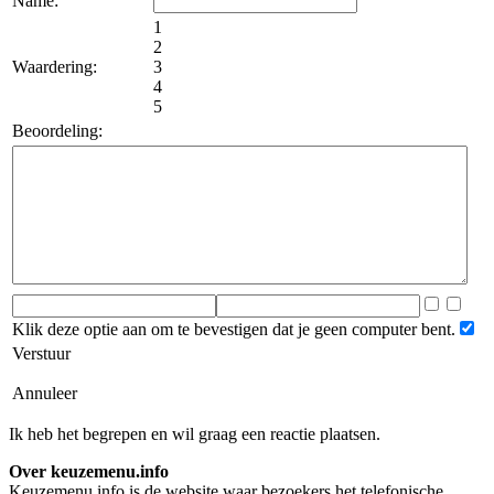
Name:
1
2
Waardering:
3
4
5
Beoordeling:
Klik deze optie aan om te bevestigen dat je geen computer bent.
Verstuur
Annuleer
Ik heb het begrepen en wil graag een reactie plaatsen.
Over keuzemenu.info
Keuzemenu.info is de website waar bezoekers het telefonische