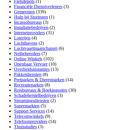
Fietsdepots
(1)
Financiële Dienstverleners
(3)
Gemeenten
(339)
Hulp bij Storingen
(1)
Incassobureaus
(3)
Installatiebedrijven
(2)
Internetproviders
(31)
Loterijen
(4)
Luchthavens
(2)
Luchtvaartmaatschappij
(6)
Netbeheerders
(7)
Online Winkels
(102)
Openbaar Vervoer
(10)
Overheidsinstanties
(13)
Pakketdiensten
(8)
Pretparken & Dierenparken
(14)
Recreatieparken
(8)
Reisbureaus & Boekingssites
(30)
Schadeherstelbedrijven
(3)
Streamingsdiensten
(2)
Supermarkten
(5)
Support Services
(14)
Telecomwinkels
(9)
Telefoonproviders
(14)
Thuisstudies
(3)