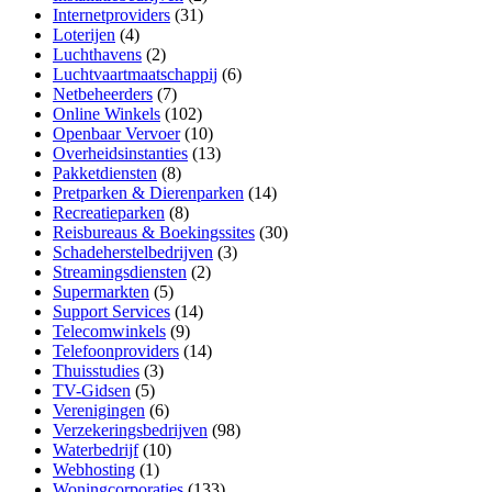
Internetproviders
(31)
Loterijen
(4)
Luchthavens
(2)
Luchtvaartmaatschappij
(6)
Netbeheerders
(7)
Online Winkels
(102)
Openbaar Vervoer
(10)
Overheidsinstanties
(13)
Pakketdiensten
(8)
Pretparken & Dierenparken
(14)
Recreatieparken
(8)
Reisbureaus & Boekingssites
(30)
Schadeherstelbedrijven
(3)
Streamingsdiensten
(2)
Supermarkten
(5)
Support Services
(14)
Telecomwinkels
(9)
Telefoonproviders
(14)
Thuisstudies
(3)
TV-Gidsen
(5)
Verenigingen
(6)
Verzekeringsbedrijven
(98)
Waterbedrijf
(10)
Webhosting
(1)
Woningcorporaties
(133)