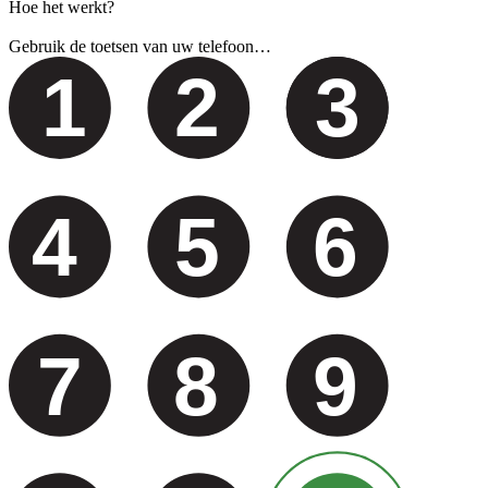
Hoe het werkt?
Gebruik de toetsen van uw telefoon…
1
2
3
4
5
6
7
8
9