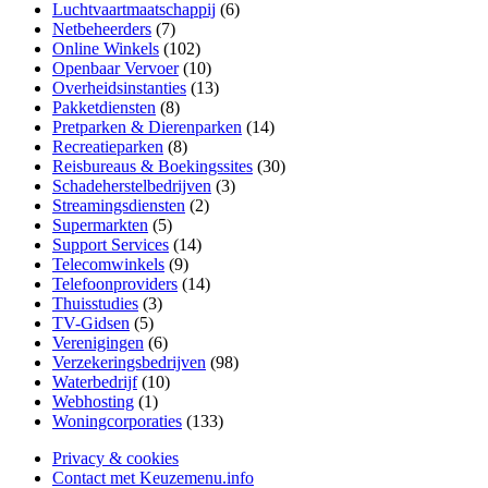
Luchtvaartmaatschappij
(6)
Netbeheerders
(7)
Online Winkels
(102)
Openbaar Vervoer
(10)
Overheidsinstanties
(13)
Pakketdiensten
(8)
Pretparken & Dierenparken
(14)
Recreatieparken
(8)
Reisbureaus & Boekingssites
(30)
Schadeherstelbedrijven
(3)
Streamingsdiensten
(2)
Supermarkten
(5)
Support Services
(14)
Telecomwinkels
(9)
Telefoonproviders
(14)
Thuisstudies
(3)
TV-Gidsen
(5)
Verenigingen
(6)
Verzekeringsbedrijven
(98)
Waterbedrijf
(10)
Webhosting
(1)
Woningcorporaties
(133)
Privacy & cookies
Contact met Keuzemenu.info