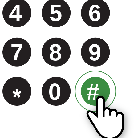
4
5
6
7
8
9
0
#
*