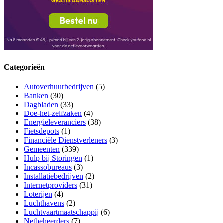
Categorieën
Autoverhuurbedrijven
(5)
Banken
(30)
Dagbladen
(33)
Doe-het-zelfzaken
(4)
Energieleveranciers
(38)
Fietsdepots
(1)
Financiële Dienstverleners
(3)
Gemeenten
(339)
Hulp bij Storingen
(1)
Incassobureaus
(3)
Installatiebedrijven
(2)
Internetproviders
(31)
Loterijen
(4)
Luchthavens
(2)
Luchtvaartmaatschappij
(6)
Netbeheerders
(7)