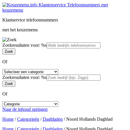
Klantservice telefoonnummers
met het keuzemenu
Zoekresultaten voor: %s
Of
Zoekresultaten voor: %s
Of
Naar de inhoud springen
Home
/
Categorieën
/
Dagbladen
/
Noord Hollands Dagblad
Home
/
Categorieën
/
Dagbladen
/
Noord Hollands Dagblad