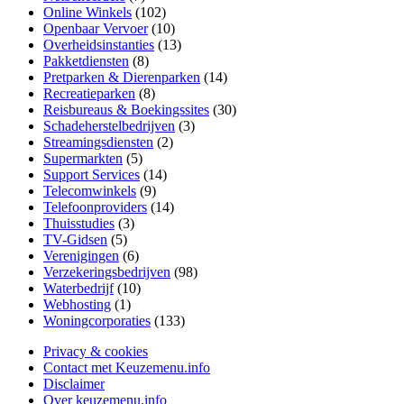
Online Winkels
(102)
Openbaar Vervoer
(10)
Overheidsinstanties
(13)
Pakketdiensten
(8)
Pretparken & Dierenparken
(14)
Recreatieparken
(8)
Reisbureaus & Boekingssites
(30)
Schadeherstelbedrijven
(3)
Streamingsdiensten
(2)
Supermarkten
(5)
Support Services
(14)
Telecomwinkels
(9)
Telefoonproviders
(14)
Thuisstudies
(3)
TV-Gidsen
(5)
Verenigingen
(6)
Verzekeringsbedrijven
(98)
Waterbedrijf
(10)
Webhosting
(1)
Woningcorporaties
(133)
Privacy & cookies
Contact met Keuzemenu.info
Disclaimer
Over keuzemenu.info