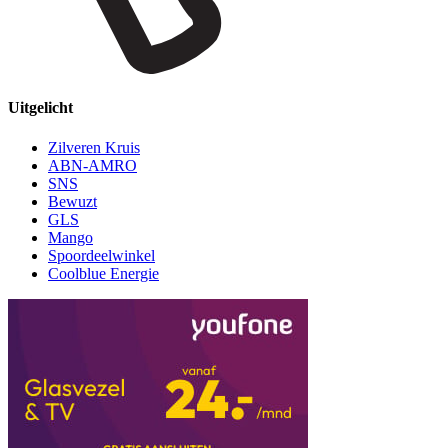
Uitgelicht
Zilveren Kruis
ABN-AMRO
SNS
Bewuzt
GLS
Mango
Spoordeelwinkel
Coolblue Energie