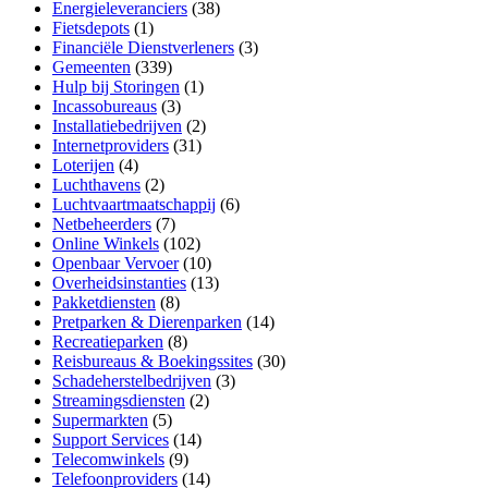
Energieleveranciers
(38)
Fietsdepots
(1)
Financiële Dienstverleners
(3)
Gemeenten
(339)
Hulp bij Storingen
(1)
Incassobureaus
(3)
Installatiebedrijven
(2)
Internetproviders
(31)
Loterijen
(4)
Luchthavens
(2)
Luchtvaartmaatschappij
(6)
Netbeheerders
(7)
Online Winkels
(102)
Openbaar Vervoer
(10)
Overheidsinstanties
(13)
Pakketdiensten
(8)
Pretparken & Dierenparken
(14)
Recreatieparken
(8)
Reisbureaus & Boekingssites
(30)
Schadeherstelbedrijven
(3)
Streamingsdiensten
(2)
Supermarkten
(5)
Support Services
(14)
Telecomwinkels
(9)
Telefoonproviders
(14)