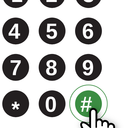
4
5
6
7
8
9
0
#
*