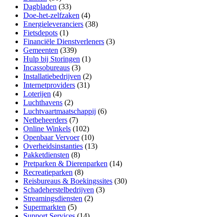
Dagbladen
(33)
Doe-het-zelfzaken
(4)
Energieleveranciers
(38)
Fietsdepots
(1)
Financiële Dienstverleners
(3)
Gemeenten
(339)
Hulp bij Storingen
(1)
Incassobureaus
(3)
Installatiebedrijven
(2)
Internetproviders
(31)
Loterijen
(4)
Luchthavens
(2)
Luchtvaartmaatschappij
(6)
Netbeheerders
(7)
Online Winkels
(102)
Openbaar Vervoer
(10)
Overheidsinstanties
(13)
Pakketdiensten
(8)
Pretparken & Dierenparken
(14)
Recreatieparken
(8)
Reisbureaus & Boekingssites
(30)
Schadeherstelbedrijven
(3)
Streamingsdiensten
(2)
Supermarkten
(5)
Support Services
(14)