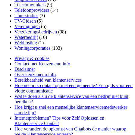
Telecomwinkels
(9)
Telefoonproviders
(14)
Thuisstudies
(3)
TV-Gidsen
(5)
Verenigingen
(6)
Verzekeringsbedrijven
(98)
Waterbedrijf
(10)
Webhosting
(1)
Woningcorporaties
(133)
Privacy & cookies
Contact met Keuzemenu.info
Disclaimer
Over keuzemenu.info
Bereikbaarheid van klantenservices
Hoe neem ik contact op met een gemeente? Een gids voor een
vlotte communicatie
Wat te doen als u de klantenservice van een bedrijf niet kunt
bereiken?
Hoe krijgt u snel een menselijke klantenservicemedewerker
aan de lijn?
Internetproblemen? Tips voor Zelf Oplossen en
Klantenservice Contact
Hoe verandert de opkomst van Chatbots de manier waarop
we de Klantenservice ervaren?