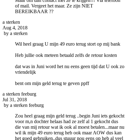
Maar om dan contact met ze te krijgen!!! Via telefoon
of mail. Vergeet het maar. Ze zijn NIET
BEREIKBAAR ??
a sterken
Aug 4, 2018
by
a sterken
Wil heel graag U mijn 49 euro terug stort op mij bank
Heb jullie ook meteen betaald zelfs de retour kosten
dat was in Juni word het nu eens geen tijd dat U ook zo
vriendelijk
bent om mijn geld terug te geven ppff
a sterken feeburg
Jul 31, 2018
by
a sterken feeburg
Zou heel graag mijn geld terug ..begin Juni iets gekocht
voor m,n dochter helaas had ze zelf al 1 gekocht dus
die van mij retour wat ik ook al moest betalen...maar nu
wil ik mijn 49 euro terug heb ook maar AOW dus kan
het goed gebruiken..dus stuuur nou eens op heb al veel