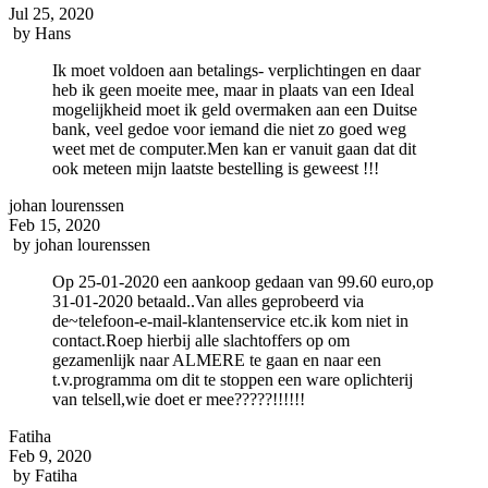
Jul 25, 2020
by
Hans
Ik moet voldoen aan betalings- verplichtingen en daar
heb ik geen moeite mee, maar in plaats van een Ideal
mogelijkheid moet ik geld overmaken aan een Duitse
bank, veel gedoe voor iemand die niet zo goed weg
weet met de computer.Men kan er vanuit gaan dat dit
ook meteen mijn laatste bestelling is geweest !!!
johan lourenssen
Feb 15, 2020
by
johan lourenssen
Op 25-01-2020 een aankoop gedaan van 99.60 euro,op
31-01-2020 betaald..Van alles geprobeerd via
de~telefoon-e-mail-klantenservice etc.ik kom niet in
contact.Roep hierbij alle slachtoffers op om
gezamenlijk naar ALMERE te gaan en naar een
t.v.programma om dit te stoppen een ware oplichterij
van telsell,wie doet er mee?????!!!!!!
Fatiha
Feb 9, 2020
by
Fatiha