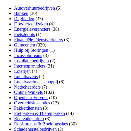
Autoverhuurbedrijven
(5)
Banken
(30)
Dagbladen
(33)
Doe-het-zelfzaken
(4)
Energieleveranciers
(38)
Fietsdepots
(1)
Financiële Dienstverleners
(3)
Gemeenten
(339)
Hulp bij Storingen
(1)
Incassobureaus
(3)
Installatiebedrijven
(2)
Internetproviders
(31)
Loterijen
(4)
Luchthavens
(2)
Luchtvaartmaatschappij
(6)
Netbeheerders
(7)
Online Winkels
(102)
Openbaar Vervoer
(10)
Overheidsinstanties
(13)
Pakketdiensten
(8)
Pretparken & Dierenparken
(14)
Recreatieparken
(8)
Reisbureaus & Boekingssites
(30)
Schadeherstelbedrijven
(3)