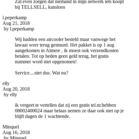
Zal even zorgen dat niemand in mijn netwerk iets koopt
bij TELLSELL, kansloos
l.peperkamp
Aug 21, 2018
by
l.peperkamp
Wij hadden een aircooler besteld maar vanwege het
lawaai weer terug gestuurd. Het pakket is op 1 aug
aangekomen in Almere , ik moest ook verzendkosten
betalen. Tot op heden geen geld terug, het gratis
nummer word niet opgenomen!
Service....niet dus. Wat nu?
elly
Aug 20, 2018
by
elly
ik vergeet te vertellen dat zij een gratis tel.nr.hebben
08002400024 maar helaas nemen ze daar ook niet op je
blijft dagen de 1 wachtende.
Minquel
Aug 16, 2018
by
Minquel