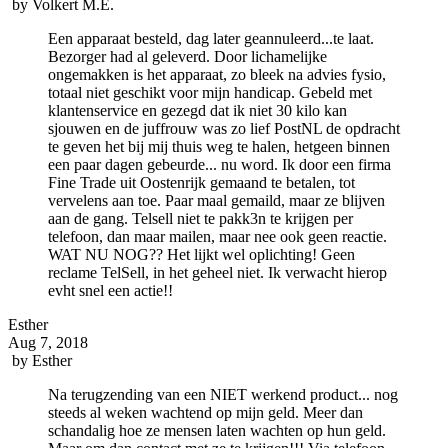
by
Volkert M.E.
Een apparaat besteld, dag later geannuleerd...te laat.
Bezorger had al geleverd. Door lichamelijke
ongemakken is het apparaat, zo bleek na advies fysio,
totaal niet geschikt voor mijn handicap. Gebeld met
klantenservice en gezegd dat ik niet 30 kilo kan
sjouwen en de juffrouw was zo lief PostNL de opdracht
te geven het bij mij thuis weg te halen, hetgeen binnen
een paar dagen gebeurde... nu word. Ik door een firma
Fine Trade uit Oostenrijk gemaand te betalen, tot
vervelens aan toe. Paar maal gemaild, maar ze blijven
aan de gang. Telsell niet te pakk3n te krijgen per
telefoon, dan maar mailen, maar nee ook geen reactie.
WAT NU NOG?? Het lijkt wel oplichting! Geen
reclame TelSell, in het geheel niet. Ik verwacht hierop
evht snel een actie!!
Esther
Aug 7, 2018
by
Esther
Na terugzending van een NIET werkend product... nog
steeds al weken wachtend op mijn geld. Meer dan
schandalig hoe ze mensen laten wachten op hun geld.