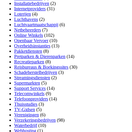
Installatiebedrijven
(2)
Internetproviders
(31)
Loterijen
(4)
Luchthavens
(2)
Luchtvaartmaatschappij
(6)
Netbeheerders
(7)
Online Winkels
(102)
Openbaar Vervoer
(10)
Overheidsinstanties
(13)
Pakketdiensten
(8)
Pretparken & Dierenparken
(14)
Recreatieparken
(8)
Reisbureaus & Boekingssites
(30)
Schadeherstelbedrijven
(3)
Streamingsdiensten
(2)
Supermarkten
(5)
Support Services
(14)
Telecomwinkels
(9)
Telefoonproviders
(14)
Thuisstudies
(3)
TV-Gidsen
(5)
Verenigingen
(6)
Verzekeringsbedrijven
(98)
Waterbedrijf
(10)
Webhosting
(1)