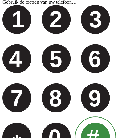
Gebruik de toetsen van uw telefoon…
1
2
3
4
5
6
7
8
9
0
#