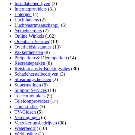
Installatiebedrijven
(2)
Internetproviders
(31)
Loterijen
(4)
Luchthavens
(2)
Luchtvaartmaatschappij
(6)
Netbeheerders
(7)
Online Winkels
(102)
Openbaar Vervoer
(10)
Overheidsinstanties
(13)
Pakketdiensten
(8)
Pretparken & Dierenparken
(14)
Recreatieparken
(8)
Reisbureaus & Boekingssites
(30)
Schadeherstelbedrijven
(3)
Streamingsdiensten
(2)
Supermarkten
(5)
Support Services
(14)
Telecomwinkels
(9)
Telefoonproviders
(14)
Thuisstudies
(3)
TV-Gidsen
(5)
Verenigingen
(6)
Verzekeringsbedrijven
(98)
Waterbedrijf
(10)
Webhosting
(1)