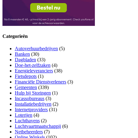
Categorieën
Autoverhuurbedrijven
(5)
Banken
(30)
Dagbladen
(33)
Doe-het-zelfzaken
(4)
Energieleveranciers
(38)
Fietsdepots
(1)
Financiële Dienstverleners
(3)
Gemeenten
(339)
Hulp bij Storingen
(1)
Incassobureaus
(3)
Installatiebedrijven
(2)
Internetproviders
(31)
Loterijen
(4)
Luchthavens
(2)
Luchtvaartmaatschappij
(6)
Netbeheerders
(7)
Online Winkels
(102)