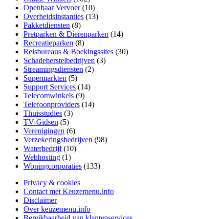
Openbaar Vervoer
(10)
Overheidsinstanties
(13)
Pakketdiensten
(8)
Pretparken & Dierenparken
(14)
Recreatieparken
(8)
Reisbureaus & Boekingssites
(30)
Schadeherstelbedrijven
(3)
Streamingsdiensten
(2)
Supermarkten
(5)
Support Services
(14)
Telecomwinkels
(9)
Telefoonproviders
(14)
Thuisstudies
(3)
TV-Gidsen
(5)
Verenigingen
(6)
Verzekeringsbedrijven
(98)
Waterbedrijf
(10)
Webhosting
(1)
Woningcorporaties
(133)
Privacy & cookies
Contact met Keuzemenu.info
Disclaimer
Over keuzemenu.info
Bereikbaarheid van klantenservices