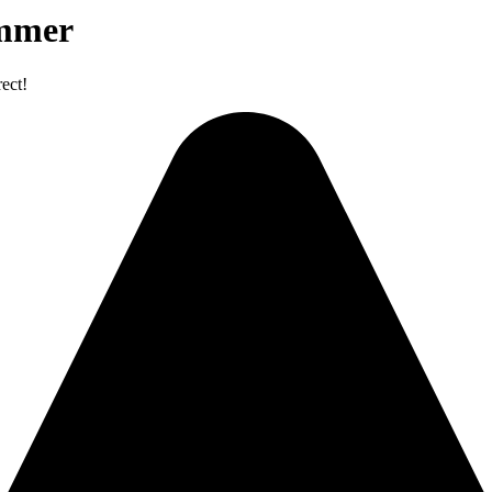
ummer
ect!