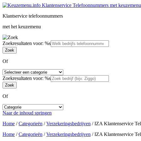
Klantservice telefoonnummers
met het keuzemenu
Zoekresultaten voor: %s
Of
Zoekresultaten voor: %s
Of
Naar de inhoud springen
Home
/
Categorieën
/
Verzekeringsbedrijven
/
IZA Klantenservice T
Home
/
Categorieën
/
Verzekeringsbedrijven
/
IZA Klantenservice T