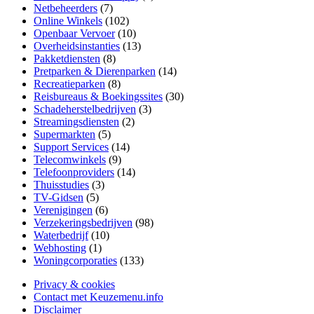
Netbeheerders
(7)
Online Winkels
(102)
Openbaar Vervoer
(10)
Overheidsinstanties
(13)
Pakketdiensten
(8)
Pretparken & Dierenparken
(14)
Recreatieparken
(8)
Reisbureaus & Boekingssites
(30)
Schadeherstelbedrijven
(3)
Streamingsdiensten
(2)
Supermarkten
(5)
Support Services
(14)
Telecomwinkels
(9)
Telefoonproviders
(14)
Thuisstudies
(3)
TV-Gidsen
(5)
Verenigingen
(6)
Verzekeringsbedrijven
(98)
Waterbedrijf
(10)
Webhosting
(1)
Woningcorporaties
(133)
Privacy & cookies
Contact met Keuzemenu.info
Disclaimer