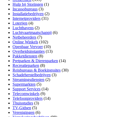
Hulp bij Storingen
(1)
Incassobureaus
(3)
Installatiebedrijven
(2)
Internetproviders
(31)
Loterijen
(4)
Luchthavens
(2)
Luchtvaartmaatschappij
(6)
Netbeheerders
(7)
Online Winkels
(102)
Openbaar Vervoer
(10)
Overheidsinstanties
(13)
Pakketdiensten
(8)
Pretparken & Dierenparken
(14)
Recreatieparken
(8)
Reisbureaus & Boekingssites
(30)
Schadeherstelbedrijven
(3)
Streamingsdiensten
(2)
Supermarkten
(5)
Support Services
(14)
Telecomwinkels
(9)
Telefoonproviders
(14)
Thuisstudies
(3)
TV-Gidsen
(5)
Verenigingen
(6)