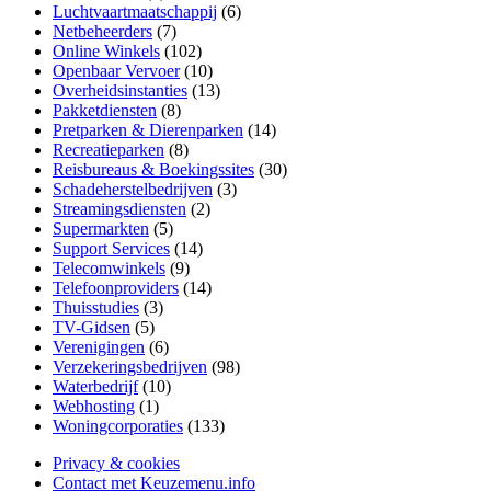
Luchtvaartmaatschappij
(6)
Netbeheerders
(7)
Online Winkels
(102)
Openbaar Vervoer
(10)
Overheidsinstanties
(13)
Pakketdiensten
(8)
Pretparken & Dierenparken
(14)
Recreatieparken
(8)
Reisbureaus & Boekingssites
(30)
Schadeherstelbedrijven
(3)
Streamingsdiensten
(2)
Supermarkten
(5)
Support Services
(14)
Telecomwinkels
(9)
Telefoonproviders
(14)
Thuisstudies
(3)
TV-Gidsen
(5)
Verenigingen
(6)
Verzekeringsbedrijven
(98)
Waterbedrijf
(10)
Webhosting
(1)
Woningcorporaties
(133)
Privacy & cookies
Contact met Keuzemenu.info