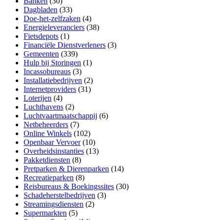
Banken
(30)
Dagbladen
(33)
Doe-het-zelfzaken
(4)
Energieleveranciers
(38)
Fietsdepots
(1)
Financiële Dienstverleners
(3)
Gemeenten
(339)
Hulp bij Storingen
(1)
Incassobureaus
(3)
Installatiebedrijven
(2)
Internetproviders
(31)
Loterijen
(4)
Luchthavens
(2)
Luchtvaartmaatschappij
(6)
Netbeheerders
(7)
Online Winkels
(102)
Openbaar Vervoer
(10)
Overheidsinstanties
(13)
Pakketdiensten
(8)
Pretparken & Dierenparken
(14)
Recreatieparken
(8)
Reisbureaus & Boekingssites
(30)
Schadeherstelbedrijven
(3)
Streamingsdiensten
(2)
Supermarkten
(5)