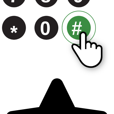
0
#
*