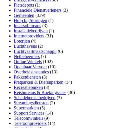
Fietsdepots
(1)
Financiële Dienstverleners
(3)
Gemeenten
(339)
Hulp bij Storingen
(1)
Incassobureaus
(3)
Installatiebedrijven
(2)
Internetproviders
(31)
Loterijen
(4)
Luchthavens
(2)
Luchtvaartmaatschappij
(6)
Netbeheerders
(7)
Online Winkels
(102)
Openbaar Vervoer
(10)
Overheidsinstanties
(13)
Pakketdiensten
(8)
Pretparken & Dierenparken
(14)
Recreatieparken
(8)
Reisbureaus & Boekingssites
(30)
Schadeherstelbedrijven
(3)
Streamingsdiensten
(2)
Supermarkten
(5)
Support Services
(14)
Telecomwinkels
(9)
Telefoonproviders
(14)