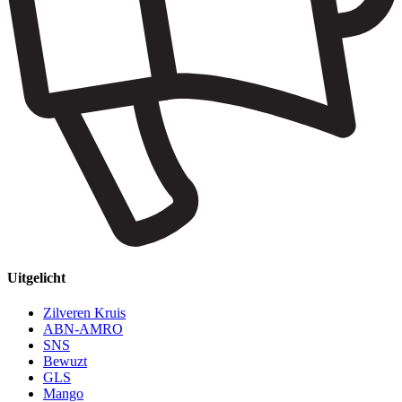
Uitgelicht
Zilveren Kruis
ABN-AMRO
SNS
Bewuzt
GLS
Mango