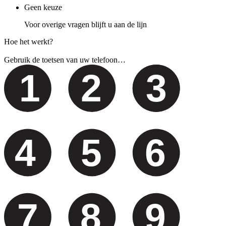
Geen keuze
Voor overige vragen blijft u aan de lijn
Hoe het werkt?
Gebruik de toetsen van uw telefoon…
1
2
3
4
5
6
7
8
9