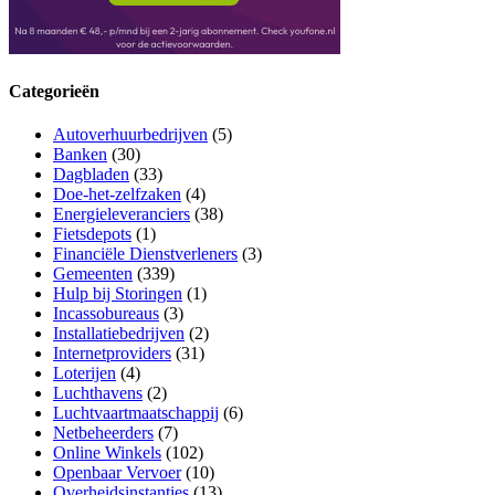
Categorieën
Autoverhuurbedrijven
(5)
Banken
(30)
Dagbladen
(33)
Doe-het-zelfzaken
(4)
Energieleveranciers
(38)
Fietsdepots
(1)
Financiële Dienstverleners
(3)
Gemeenten
(339)
Hulp bij Storingen
(1)
Incassobureaus
(3)
Installatiebedrijven
(2)
Internetproviders
(31)
Loterijen
(4)
Luchthavens
(2)
Luchtvaartmaatschappij
(6)
Netbeheerders
(7)
Online Winkels
(102)
Openbaar Vervoer
(10)
Overheidsinstanties
(13)