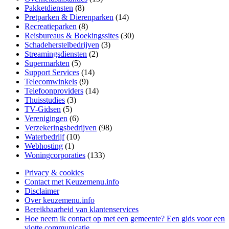
Pakketdiensten
(8)
Pretparken & Dierenparken
(14)
Recreatieparken
(8)
Reisbureaus & Boekingssites
(30)
Schadeherstelbedrijven
(3)
Streamingsdiensten
(2)
Supermarkten
(5)
Support Services
(14)
Telecomwinkels
(9)
Telefoonproviders
(14)
Thuisstudies
(3)
TV-Gidsen
(5)
Verenigingen
(6)
Verzekeringsbedrijven
(98)
Waterbedrijf
(10)
Webhosting
(1)
Woningcorporaties
(133)
Privacy & cookies
Contact met Keuzemenu.info
Disclaimer
Over keuzemenu.info
Bereikbaarheid van klantenservices
Hoe neem ik contact op met een gemeente? Een gids voor een
vlotte communicatie