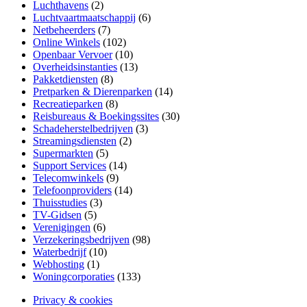
Luchthavens
(2)
Luchtvaartmaatschappij
(6)
Netbeheerders
(7)
Online Winkels
(102)
Openbaar Vervoer
(10)
Overheidsinstanties
(13)
Pakketdiensten
(8)
Pretparken & Dierenparken
(14)
Recreatieparken
(8)
Reisbureaus & Boekingssites
(30)
Schadeherstelbedrijven
(3)
Streamingsdiensten
(2)
Supermarkten
(5)
Support Services
(14)
Telecomwinkels
(9)
Telefoonproviders
(14)
Thuisstudies
(3)
TV-Gidsen
(5)
Verenigingen
(6)
Verzekeringsbedrijven
(98)
Waterbedrijf
(10)
Webhosting
(1)
Woningcorporaties
(133)
Privacy & cookies