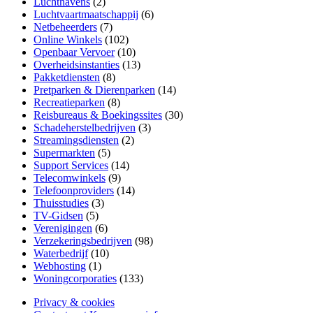
Luchthavens
(2)
Luchtvaartmaatschappij
(6)
Netbeheerders
(7)
Online Winkels
(102)
Openbaar Vervoer
(10)
Overheidsinstanties
(13)
Pakketdiensten
(8)
Pretparken & Dierenparken
(14)
Recreatieparken
(8)
Reisbureaus & Boekingssites
(30)
Schadeherstelbedrijven
(3)
Streamingsdiensten
(2)
Supermarkten
(5)
Support Services
(14)
Telecomwinkels
(9)
Telefoonproviders
(14)
Thuisstudies
(3)
TV-Gidsen
(5)
Verenigingen
(6)
Verzekeringsbedrijven
(98)
Waterbedrijf
(10)
Webhosting
(1)
Woningcorporaties
(133)
Privacy & cookies