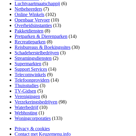
Luchtvaartmaatschappij
(6)
Netbeheerders
(7)
Online Winkels
(102)
Openbaar Vervoer
(10)
Overheidsinstanties
(13)
Pakketdiensten
(8)
Pretparken & Dierenparken
(14)
Recreatieparken
(8)
Reisbureaus & Boekingssites
(30)
Schadeherstelbedrijven
(3)
Streamingsdiensten
(2)
Supermarkten
(5)
Support Services
(14)
Telecomwinkels
(9)
Telefoonproviders
(14)
Thuisstudies
(3)
TV-Gidsen
(5)
Verenigingen
(6)
Verzekeringsbedrijven
(98)
Waterbedrijf
(10)
Webhosting
(1)
Woningcorporaties
(133)
Privacy & cookies
Contact met Keuzemenu.info